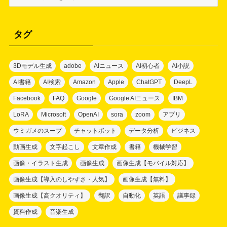
テ
ゴ
リ
タグ
ー
3Dモデル生成
adobe
AIニュース
AI初心者
AI小説
AI書籍
AI検索
Amazon
Apple
ChatGPT
DeepL
Facebook
FAQ
Google
Google AIニュース
IBM
LoRA
Microsoft
OpenAI
sora
zoom
アプリ
ウミガメのスープ
チャットボット
データ分析
ビジネス
動画生成
文字起こし
文章作成
書籍
機械学習
画像・イラスト生成
画像生成
画像生成【モバイル対応】
画像生成【導入のしやすさ・人気】
画像生成【無料】
画像生成【高クオリティ】
翻訳
自動化
英語
議事録
資料作成
音楽生成