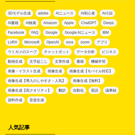
3Dモデル生成
adobe
AIニュース
AI初心者
AI小説
AI書籍
AI検索
Amazon
Apple
ChatGPT
DeepL
Facebook
FAQ
Google
Google AIニュース
IBM
LoRA
Microsoft
OpenAI
sora
zoom
アプリ
ウミガメのスープ
チャットボット
データ分析
ビジネス
動画生成
文字起こし
文章作成
書籍
機械学習
画像・イラスト生成
画像生成
画像生成【モバイル対応】
画像生成【導入のしやすさ・人気】
画像生成【無料】
画像生成【高クオリティ】
翻訳
自動化
英語
議事録
資料作成
音楽生成
人気記事