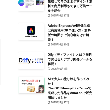
生成してそのままデザイン！無
料で商用利用もできる万能ツー
ルを紹介
2025年6月17日
Adobe ExpressのAI画像生成
は商用利用OK？使い方・無料
版の範囲まで初心者向けに解
説！
2025年6月10日
Dify（ディファイ）とは？無料
で試せるAIアプリ開発ツールを
解説！
2025年6月4日
AIで大人の塗り絵を作ってみ
た！
ChatGPT×ImageFX×Canvaで
完成した作品をAmazonで販売
開始しました
2025年5月27日