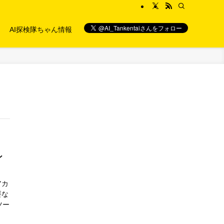
AI探検隊ちゃん情報
ン
アカ
要な
ツー