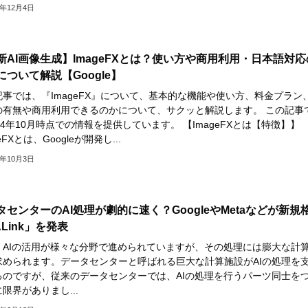
4年12月4日
新AI画像生成】ImageFXとは？使い方や商用利用・日本語対応
について解説【Google】
記事では、『ImageFX』について、基本的な機能や使い方、料金プラン
の有無や商用利用できるのかについて、サクッと解説します。 この記事
24年10月時点での情報を提供しています。 【ImageFXとは【特徴】】
eFXとは、Googleが開発し...
4年10月3日
タセンターのAI処理が劇的に速く？GoogleやMetaなどが新規
Link」を発表
、AIの活用が様々な分野で進められていますが、その処理には膨大な計
求められます。データセンターと呼ばれる巨大な計算施設がAIの処理を
るのですが、従来のデータセンターでは、AIの処理を行うパーツ同士を
限界がありまし...