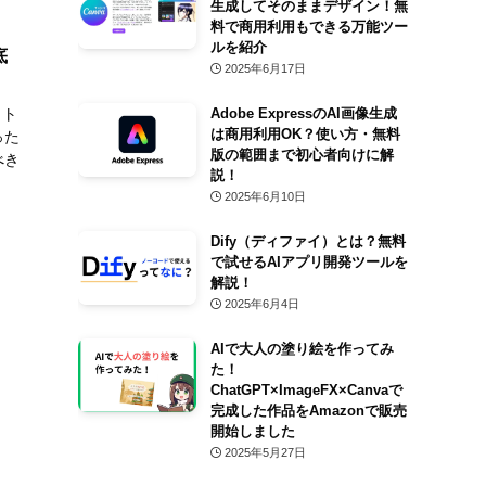
生成してそのままデザイン！無
料で商用利用もできる万能ツー
ルを紹介
底
2025年6月17日
ット
Adobe ExpressのAI画像生成
は商用利用OK？使い方・無料
った
版の範囲まで初心者向けに解
べき
説！
2025年6月10日
Dify（ディファイ）とは？無料
で試せるAIアプリ開発ツールを
解説！
2025年6月4日
AIで大人の塗り絵を作ってみ
た！
ChatGPT×ImageFX×Canvaで
完成した作品をAmazonで販売
開始しました
2025年5月27日