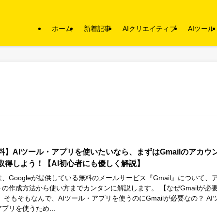
ホーム
新着記事
AIクリエイティブ
AIツール
料】AIツール・アプリを使いたいなら、まずはGmailのアカウ
取得しよう！【AI初心者にも優しく解説】
、Googleが提供している無料のメールサービス『Gmail』について、
トの作成方法から使い方までカンタンに解説します。 【なぜGmailが必
 そもそもなんで、AIツール・アプリを使うのにGmailが必要なの？ AI
プリを使うため...