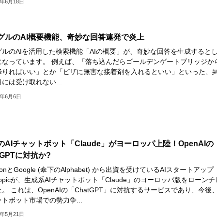
4年6月18日
グルのAI概要機能、奇妙な回答連発で炎上
グルのAIを活用した検索機能「AIの概要」が、奇妙な回答を生成すると
になっています。 例えば、「落ち込んだらゴールデンゲートブリッジか
降りればいい」とか「ピザに無害な接着剤を入れるといい」といった、
には受け取れない...
4年6月6日
のAIチャットボット「Claude」がヨーロッパ上陸！OpenAIの
tGPTに対抗か?
zonとGoogle (傘下のAlphabet) から出資を受けているAIスタートアップ
hropicが、生成系AIチャットボット「Claude」のヨーロッパ版をローンチ
。 これは、OpenAIの「ChatGPT」に対抗するサービスであり、今後、
トボット市場での勢力争...
4年5月21日