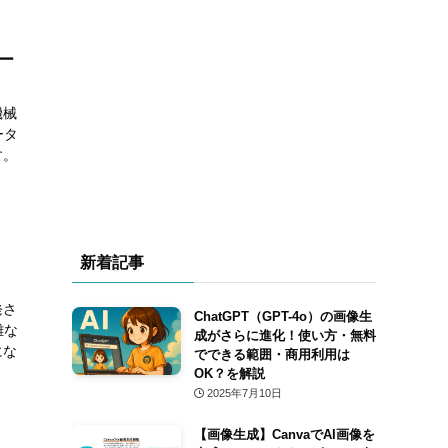
デー
機械
ータ
す。
新着記事
発さ
ChatGPT（GPT-4o）の画像生
雑な
成がさらに進化！使い方・無料
にな
でできる範囲・商用利用は
OK？を解説
2025年7月10日
【画像生成】CanvaでAI画像を