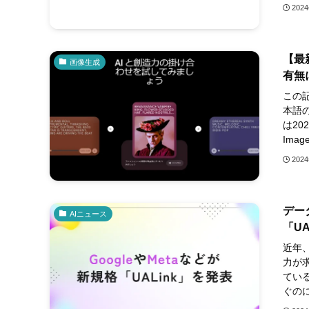
202
【最
画像生成
有無
この
本語
は20
Imag
202
デー
AIニュース
「UA
近年
力が
てい
ぐのに