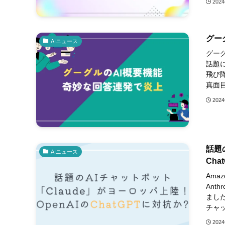
202
グー
AIニュース
グー
話題
飛び
真面目
202
話題
AIニュース
Cha
Ama
Ant
ました
チャッ
202