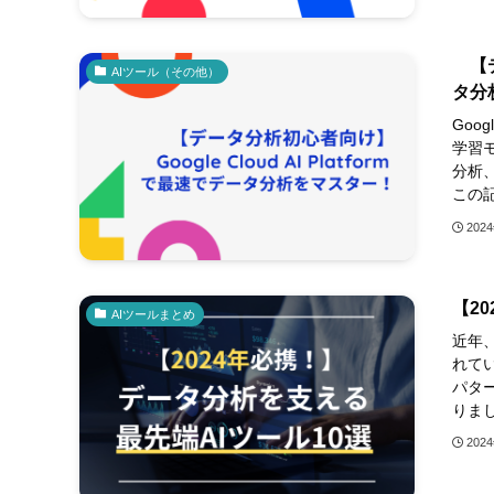
【デー
AIツール（その他）
タ分
Goog
学習
分析
この記
202
【2
AIツールまとめ
近年
れて
パタ
りまし
202