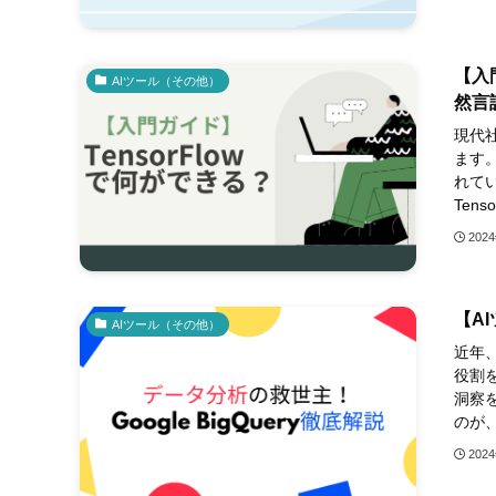
【入
AIツール（その他）
然言
現代
ます。
れて
Tens
202
【AI
AIツール（その他）
近年
役割
洞察
のが、
202