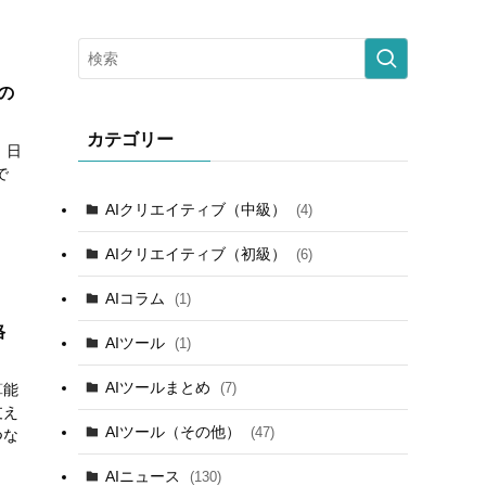
の
カテゴリー
、日
で
AIクリエイティブ（中級）
(4)
AIクリエイティブ（初級）
(6)
AIコラム
(1)
格
AIツール
(1)
AIツールまとめ
(7)
算能
支え
AIツール（その他）
(47)
つな
AIニュース
(130)