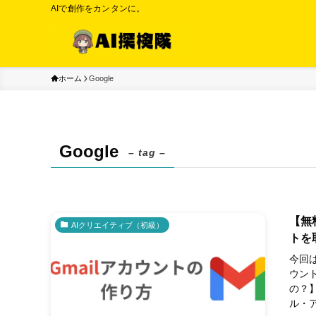
AIで創作をカンタンに。
ホーム
Google
Google
– tag –
【無
AIクリエイティブ（初級）
トを
今回は
ウン
の？】
ル・ア