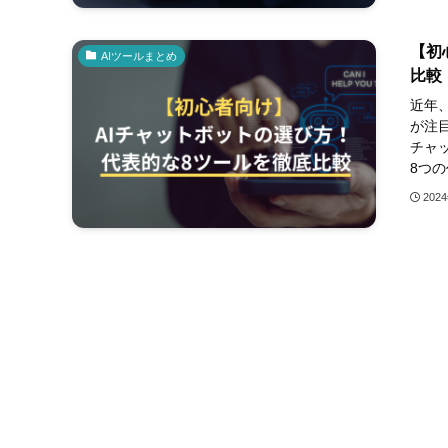
【初
AIツールまとめ
比較
近年
が注
チャ
8つの
202