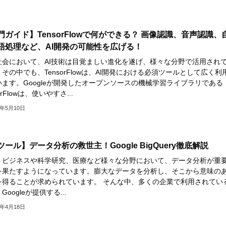
門ガイド】TensorFlowで何ができる？ 画像認識、音声認識、
語処理など、AI開発の可能性を広げる！
社会において、AI技術は目覚ましい進化を遂げ、様々な分野で活用され
その中でも、TensorFlowは、AI開発における必須ツールとして広く利
います。Googleが開発したオープンソースの機械学習ライブラリである
orFlowは、使いやすさ...
4年5月10日
ツール】データ分析の救世主！Google BigQuery徹底解説
、ビジネスや科学研究、医療など様々な分野において、データ分析が重
を果たすようになっています。膨大なデータを分析し、そこから意味の
を得ることが求められています。 そんな中、多くの企業で利用されてい
Googleが提供する...
4年4月18日