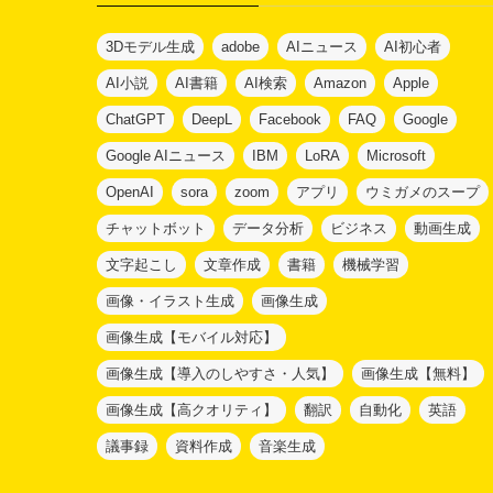
ー
3Dモデル生成
adobe
AIニュース
AI初心者
AI小説
AI書籍
AI検索
Amazon
Apple
ChatGPT
DeepL
Facebook
FAQ
Google
Google AIニュース
IBM
LoRA
Microsoft
OpenAI
sora
zoom
アプリ
ウミガメのスープ
チャットボット
データ分析
ビジネス
動画生成
文字起こし
文章作成
書籍
機械学習
画像・イラスト生成
画像生成
画像生成【モバイル対応】
画像生成【導入のしやすさ・人気】
画像生成【無料】
画像生成【高クオリティ】
翻訳
自動化
英語
議事録
資料作成
音楽生成