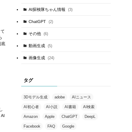
AI探検隊ちゃん情報
(3)
ChatGPT
(2)
して
その他
(6)
ら
到底
動画生成
(5)
画像生成
(24)
タグ
3Dモデル生成
adobe
AIニュース
AI初心者
AI小説
AI書籍
AI検索
し
AI
Amazon
Apple
ChatGPT
DeepL
Facebook
FAQ
Google