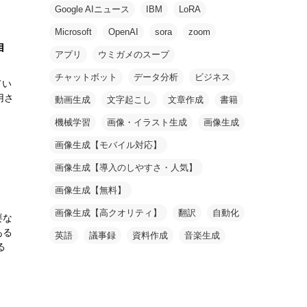
Google AIニュース
IBM
LoRA
Microsoft
OpenAI
sora
zoom
自
アプリ
ウミガメのスープ
チャットボット
データ分析
ビジネス
てい
用さ
動画生成
文字起こし
文章作成
書籍
機械学習
画像・イラスト生成
画像生成
画像生成【モバイル対応】
画像生成【導入のしやすさ・人気】
画像生成【無料】
画像生成【高クオリティ】
翻訳
自動化
要な
ある
英語
議事録
資料作成
音楽生成
る