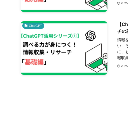
202
【C
ChatGPT
チの
情報
い…
に、も
報収集
202