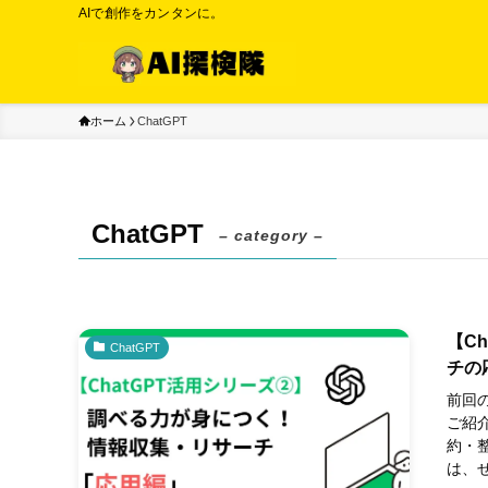
AIで創作をカンタンに。
ホーム
ChatGPT
ChatGPT
– category –
【C
ChatGPT
チの
前回
ご紹
約・
は、ぜ