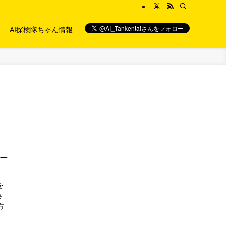
AI探検隊ちゃん情報
ー
を
要
方