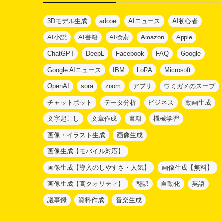
ー
3Dモデル生成
adobe
AIニュース
AI初心者
AI小説
AI書籍
AI検索
Amazon
Apple
ChatGPT
DeepL
Facebook
FAQ
Google
Google AIニュース
IBM
LoRA
Microsoft
OpenAI
sora
zoom
アプリ
ウミガメのスープ
チャットボット
データ分析
ビジネス
動画生成
文字起こし
文章作成
書籍
機械学習
画像・イラスト生成
画像生成
画像生成【モバイル対応】
画像生成【導入のしやすさ・人気】
画像生成【無料】
画像生成【高クオリティ】
翻訳
自動化
英語
議事録
資料作成
音楽生成