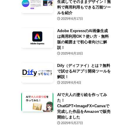
生成してそのままデザイン！無
料で商用利用もできる万能ツー
ルを紹介
2025年6月17日
Adobe ExpressのAI画像生成
は商用利用OK？使い方・無料
版の範囲まで初心者向けに解
説！
2025年6月10日
Dify（ディファイ）とは？無料
で試せるAIアプリ開発ツールを
解説！
2025年6月4日
AIで大人の塗り絵を作ってみ
た！
ChatGPT×ImageFX×Canvaで
完成した作品をAmazonで販売
開始しました
2025年5月27日