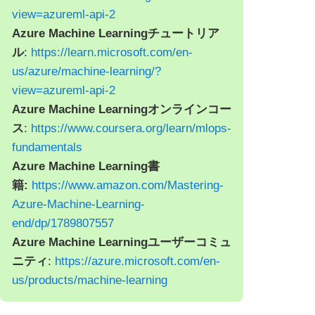
view=azureml-api-2
Azure Machine Learningチュートリア
ル
:
https://learn.microsoft.com/en-
us/azure/machine-learning/?
view=azureml-api-2
Azure Machine Learningオンラインコー
ス
:
https://www.coursera.org/learn/mlops-
fundamentals
Azure Machine Learning書
籍:
https://www.amazon.com/Mastering-
Azure-Machine-Learning-
end/dp/1789807557
Azure Machine Learningユーザーコミュ
ニティ
:
https://azure.microsoft.com/en-
us/products/machine-learning