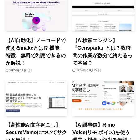
【AI自動化】ノーコードで
【AI検索エンジン】
使えるmakeとは!? 機能・
『Genspark』とは？数時
特徴、無料で利用できるの
間の作業が数分で終わるっ
か解説！
て本当？
2024年11月8日
2024年10月24日
【高性能AI文字起こし】
【AI議事録】Rimo
SecureMemoについてサク
Voice(リモ ボイス)を使う
ッと解説！
理由・料金・評判を解説！