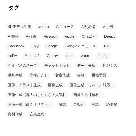
タグ
3Dモデル生成
adobe
AIニュース
AI初心者
AI小説
AI書籍
AI検索
Amazon
Apple
ChatGPT
DeepL
Facebook
FAQ
Google
Google AIニュース
IBM
LoRA
Microsoft
OpenAI
sora
zoom
アプリ
ウミガメのスープ
チャットボット
データ分析
ビジネス
動画生成
文字起こし
文章作成
書籍
機械学習
画像・イラスト生成
画像生成
画像生成【モバイル対応】
画像生成【導入のしやすさ・人気】
画像生成【無料】
画像生成【高クオリティ】
翻訳
自動化
英語
議事録
資料作成
音楽生成