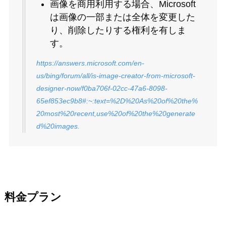
画像を商用利用する場合、Microsoft
は画像の一部または全体を変更した
り、削除したりする権利を有しま
す。
https://answers.microsoft.com/en-
us/bing/forum/all/is-image-creator-from-microsoft-
designer-now/f0ba706f-02cc-47a6-8098-
65ef853ec9b8#:~:text=%2D%20As%20of%20the%
20most%20recent,use%20of%20the%20generate
d%20images.
料金プラン