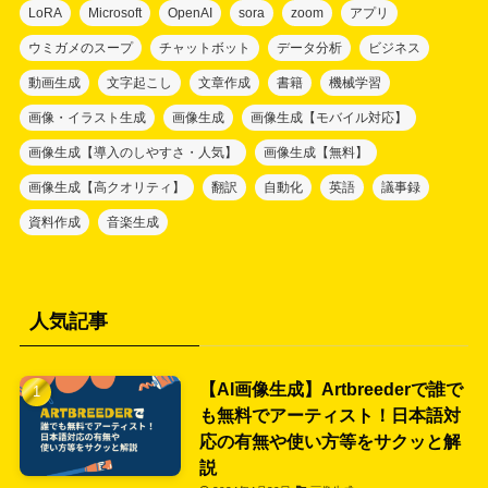
LoRA
Microsoft
OpenAI
sora
zoom
アプリ
ウミガメのスープ
チャットボット
データ分析
ビジネス
動画生成
文字起こし
文章作成
書籍
機械学習
画像・イラスト生成
画像生成
画像生成【モバイル対応】
画像生成【導入のしやすさ・人気】
画像生成【無料】
画像生成【高クオリティ】
翻訳
自動化
英語
議事録
資料作成
音楽生成
人気記事
【AI画像生成】Artbreederで誰で
も無料でアーティスト！日本語対
応の有無や使い方等をサクッと解
説