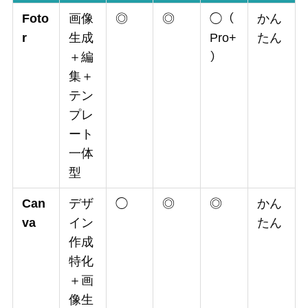
Foto
画像
◎
◎
◯（
かん
r
生成
Pro+
たん
＋編
）
集＋
テン
プレ
ート
一体
型
Can
デザ
◯
◎
◎
かん
va
イン
たん
作成
特化
＋画
像生