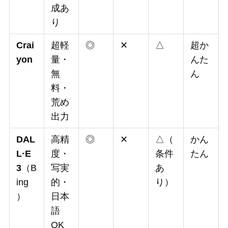
成あ
り
Crai
超軽
◎
✕
△
超か
yon
量・
んた
無
ん
料・
荒め
出力
DAL
高精
◎
✕
△（
かん
L·E
度・
条件
たん
3
（B
写実
あ
ing
的・
り）
）
日本
語
OK