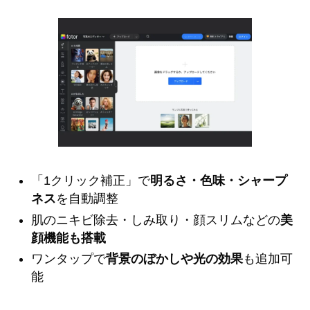
「1クリック補正」で
明るさ・色味・シャープ
ネス
を自動調整
肌のニキビ除去・しみ取り・顔スリムなどの
美
顔機能も搭載
ワンタップで
背景のぼかしや光の効果
も追加可
能