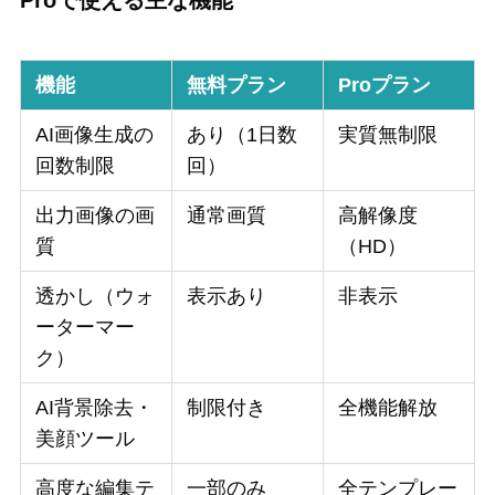
Proで使える主な機能
機能
無料プラン
Proプラン
AI画像生成の
あり（1日数
実質無制限
回数制限
回）
出力画像の画
通常画質
高解像度
質
（HD）
透かし（ウォ
表示あり
非表示
ーターマー
ク）
AI背景除去・
制限付き
全機能解放
美顔ツール
高度な編集テ
一部のみ
全テンプレー