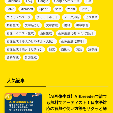
Facebook
FAQ
Google
Google AIニュース
IBM
LoRA
Microsoft
OpenAI
sora
zoom
アプリ
ウミガメのスープ
チャットボット
データ分析
ビジネス
動画生成
文字起こし
文章作成
書籍
機械学習
画像・イラスト生成
画像生成
画像生成【モバイル対応】
画像生成【導入のしやすさ・人気】
画像生成【無料】
画像生成【高クオリティ】
翻訳
自動化
英語
議事録
資料作成
音楽生成
人気記事
【AI画像生成】Artbreederで誰で
も無料でアーティスト！日本語対
応の有無や使い方等をサクッと解