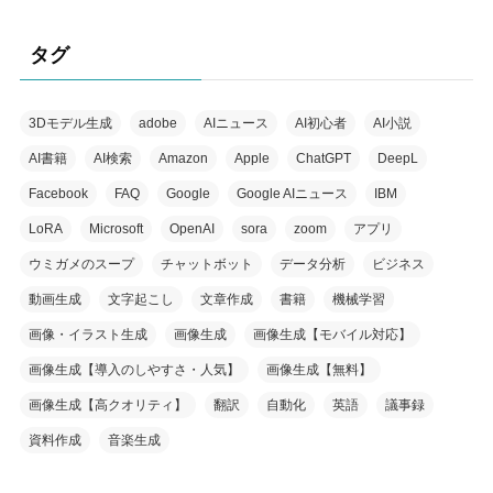
タグ
3Dモデル生成
adobe
AIニュース
AI初心者
AI小説
AI書籍
AI検索
Amazon
Apple
ChatGPT
DeepL
Facebook
FAQ
Google
Google AIニュース
IBM
LoRA
Microsoft
OpenAI
sora
zoom
アプリ
ウミガメのスープ
チャットボット
データ分析
ビジネス
動画生成
文字起こし
文章作成
書籍
機械学習
画像・イラスト生成
画像生成
画像生成【モバイル対応】
画像生成【導入のしやすさ・人気】
画像生成【無料】
画像生成【高クオリティ】
翻訳
自動化
英語
議事録
資料作成
音楽生成