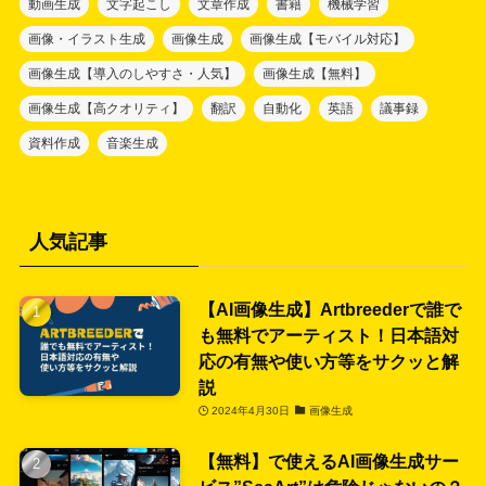
動画生成
文字起こし
文章作成
書籍
機械学習
画像・イラスト生成
画像生成
画像生成【モバイル対応】
画像生成【導入のしやすさ・人気】
画像生成【無料】
画像生成【高クオリティ】
翻訳
自動化
英語
議事録
資料作成
音楽生成
人気記事
【AI画像生成】Artbreederで誰で
も無料でアーティスト！日本語対
応の有無や使い方等をサクッと解
説
2024年4月30日
画像生成
【無料】で使えるAI画像生成サー