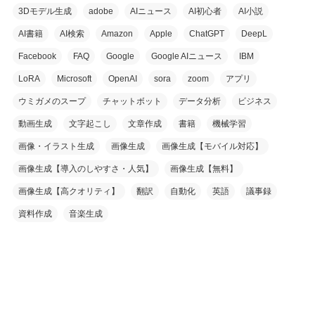
3Dモデル生成
adobe
AIニュース
AI初心者
AI小説
AI書籍
AI検索
Amazon
Apple
ChatGPT
DeepL
Facebook
FAQ
Google
Google AIニュース
IBM
LoRA
Microsoft
OpenAI
sora
zoom
アプリ
ウミガメのスープ
チャットボット
データ分析
ビジネス
動画生成
文字起こし
文章作成
書籍
機械学習
画像・イラスト生成
画像生成
画像生成【モバイル対応】
画像生成【導入のしやすさ・人気】
画像生成【無料】
画像生成【高クオリティ】
翻訳
自動化
英語
議事録
資料作成
音楽生成