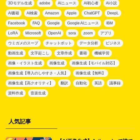
3Dモデル生成
adobe
AIニュース
AI初心者
AI小説
AI書籍
AI検索
Amazon
Apple
ChatGPT
DeepL
Facebook
FAQ
Google
Google AIニュース
IBM
LoRA
Microsoft
OpenAI
sora
zoom
アプリ
ウミガメのスープ
チャットボット
データ分析
ビジネス
動画生成
文字起こし
文章作成
書籍
機械学習
画像・イラスト生成
画像生成
画像生成【モバイル対応】
画像生成【導入のしやすさ・人気】
画像生成【無料】
画像生成【高クオリティ】
翻訳
自動化
英語
議事録
資料作成
音楽生成
人気記事