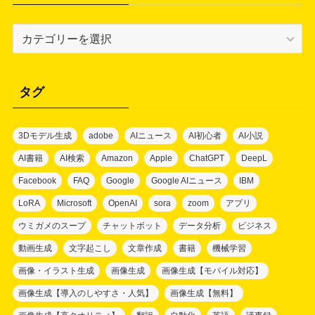
カ
テ
ゴ
リ
タグ
ー
3Dモデル生成
adobe
AIニュース
AI初心者
AI小説
AI書籍
AI検索
Amazon
Apple
ChatGPT
DeepL
Facebook
FAQ
Google
Google AIニュース
IBM
LoRA
Microsoft
OpenAI
sora
zoom
アプリ
ウミガメのスープ
チャットボット
データ分析
ビジネス
動画生成
文字起こし
文章作成
書籍
機械学習
画像・イラスト生成
画像生成
画像生成【モバイル対応】
画像生成【導入のしやすさ・人気】
画像生成【無料】