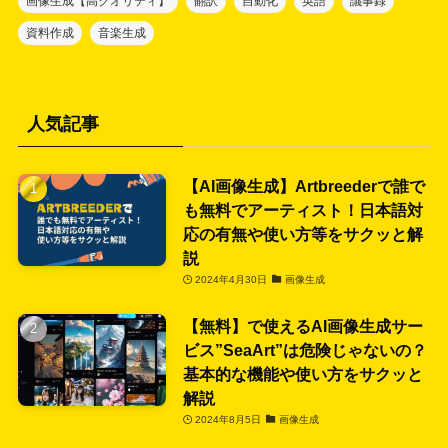
画像生成【高クオリティ】
翻訳
自動化
英語
議事録
資料作成
音楽生成
人気記事
【AI画像生成】Artbreederで誰で
も無料でアーティスト！日本語対
応の有無や使い方等をサクッと解
説
2024年4月30日
画像生成
【無料】で使えるAI画像生成サー
ビス”SeaArt”は危険じゃないの？
基本的な機能や使い方をサクッと
解説
2024年8月5日
画像生成