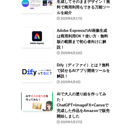
生成してそのままデザイン！無
料で商用利用もできる万能ツー
ルを紹介
2025年6月17日
Adobe ExpressのAI画像生成
は商用利用OK？使い方・無料
版の範囲まで初心者向けに解
説！
2025年6月10日
Dify（ディファイ）とは？無料
で試せるAIアプリ開発ツールを
解説！
2025年6月4日
AIで大人の塗り絵を作ってみ
た！
ChatGPT×ImageFX×Canvaで
完成した作品をAmazonで販売
開始しました
2025年5月27日