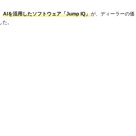
。
AIを活用したソフトウェア「Jump IQ」
が、ディーラーの価
した。