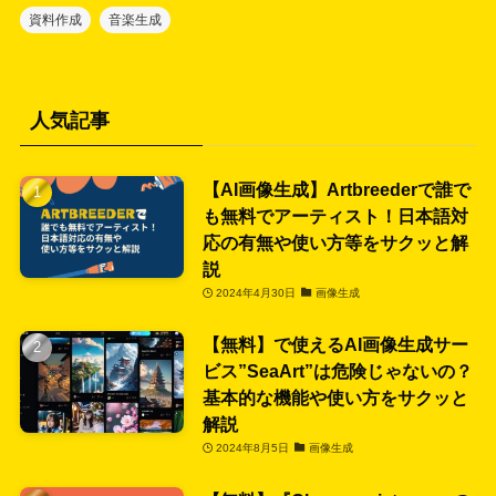
資料作成
音楽生成
人気記事
【AI画像生成】Artbreederで誰で
も無料でアーティスト！日本語対
応の有無や使い方等をサクッと解
説
2024年4月30日
画像生成
【無料】で使えるAI画像生成サー
ビス”SeaArt”は危険じゃないの？
基本的な機能や使い方をサクッと
解説
2024年8月5日
画像生成