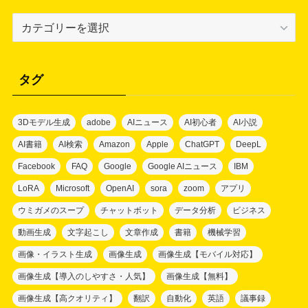
カ
テ
ゴ
リ
タグ
ー
3Dモデル生成
adobe
AIニュース
AI初心者
AI小説
AI書籍
AI検索
Amazon
Apple
ChatGPT
DeepL
Facebook
FAQ
Google
Google AIニュース
IBM
LoRA
Microsoft
OpenAI
sora
zoom
アプリ
ウミガメのスープ
チャットボット
データ分析
ビジネス
動画生成
文字起こし
文章作成
書籍
機械学習
画像・イラスト生成
画像生成
画像生成【モバイル対応】
画像生成【導入のしやすさ・人気】
画像生成【無料】
画像生成【高クオリティ】
翻訳
自動化
英語
議事録