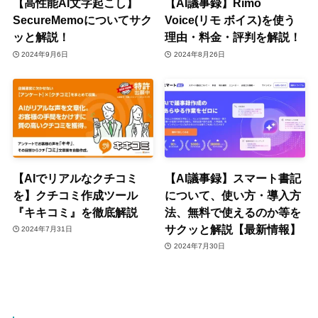
【高性能AI文字起こし】
【AI議事録】Rimo
SecureMemoについてサク
Voice(リモ ボイス)を使う
ッと解説！
理由・料金・評判を解説！
2024年9月6日
2024年8月26日
【AIでリアルなクチコミ
【AI議事録】スマート書記
を】クチコミ作成ツール
について、使い方・導入方
『キキコミ』を徹底解説
法、無料で使えるのか等を
サクッと解説【最新情報】
2024年7月31日
2024年7月30日