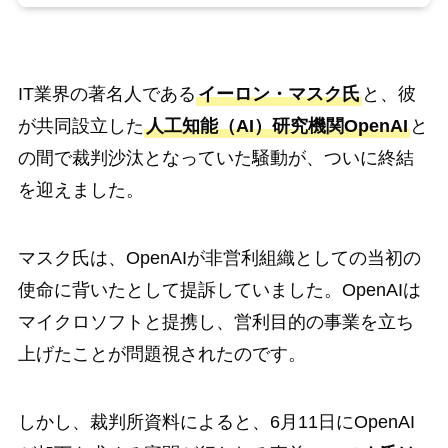
IT業界の著名人である
イーロン・マスク氏
と、彼
が共同設立した
人工知能（AI）研究機関OpenAI
と
の間で裁判沙汰となっていた騒動が、ついに終結
を迎えました。
マスク氏は、OpenAIが非営利組織としての当初の
使命に背いたとして提訴していました。OpenAIは
マイクロソフトと提携し、営利目的の事業を立ち
上げたことが問題視されたのです。
しかし、裁判所資料によると、6月11日にOpenAI