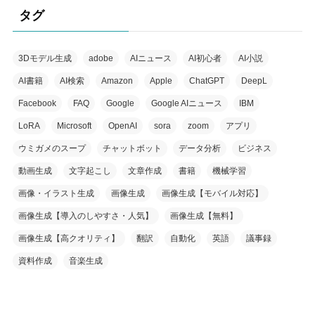
タグ
3Dモデル生成
adobe
AIニュース
AI初心者
AI小説
AI書籍
AI検索
Amazon
Apple
ChatGPT
DeepL
Facebook
FAQ
Google
Google AIニュース
IBM
LoRA
Microsoft
OpenAI
sora
zoom
アプリ
ウミガメのスープ
チャットボット
データ分析
ビジネス
動画生成
文字起こし
文章作成
書籍
機械学習
画像・イラスト生成
画像生成
画像生成【モバイル対応】
画像生成【導入のしやすさ・人気】
画像生成【無料】
画像生成【高クオリティ】
翻訳
自動化
英語
議事録
資料作成
音楽生成