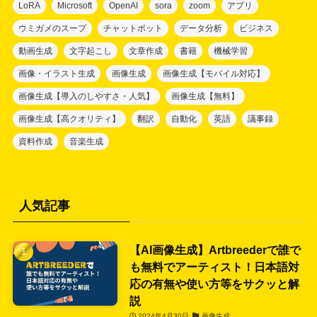
LoRA
Microsoft
OpenAI
sora
zoom
アプリ
ウミガメのスープ
チャットボット
データ分析
ビジネス
動画生成
文字起こし
文章作成
書籍
機械学習
画像・イラスト生成
画像生成
画像生成【モバイル対応】
画像生成【導入のしやすさ・人気】
画像生成【無料】
画像生成【高クオリティ】
翻訳
自動化
英語
議事録
資料作成
音楽生成
人気記事
【AI画像生成】Artbreederで誰で
も無料でアーティスト！日本語対
応の有無や使い方等をサクッと解
説
2024年4月30日
画像生成