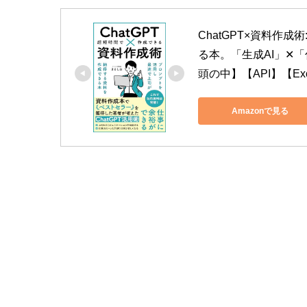
ChatGPT×資料作
る本。「生成AI」✕「
頭の中】【API】【E
Amazonで見る