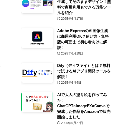
生成してそのままデザイン！無
料で商用利用もできる万能ツー
ルを紹介
2025年6月17日
Adobe ExpressのAI画像生成
は商用利用OK？使い方・無料
版の範囲まで初心者向けに解
説！
2025年6月10日
Dify（ディファイ）とは？無料
で試せるAIアプリ開発ツールを
解説！
2025年6月4日
AIで大人の塗り絵を作ってみ
た！
ChatGPT×ImageFX×Canvaで
完成した作品をAmazonで販売
開始しました
2025年5月27日