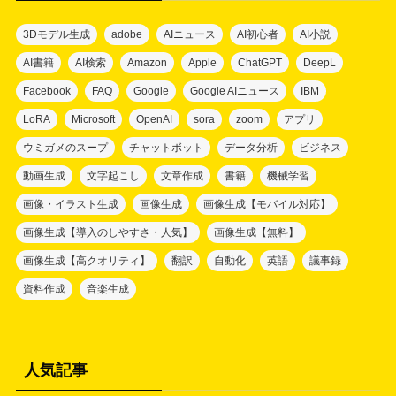
3Dモデル生成
adobe
AIニュース
AI初心者
AI小説
AI書籍
AI検索
Amazon
Apple
ChatGPT
DeepL
Facebook
FAQ
Google
Google AIニュース
IBM
LoRA
Microsoft
OpenAI
sora
zoom
アプリ
ウミガメのスープ
チャットボット
データ分析
ビジネス
動画生成
文字起こし
文章作成
書籍
機械学習
画像・イラスト生成
画像生成
画像生成【モバイル対応】
画像生成【導入のしやすさ・人気】
画像生成【無料】
画像生成【高クオリティ】
翻訳
自動化
英語
議事録
資料作成
音楽生成
人気記事