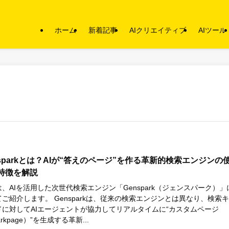
ホーム
新着記事
AIクリエイティブ
AIツール
nsparkとは？AIが“答えのページ”を作る革新的検索エンジンの
特徴を解説
、AIを活用した次世代検索エンジン「Genspark（ジェンスパーク）」
ご紹介します。 Gensparkは、従来の検索エンジンとは異なり、検索
ドに対してAIエージェントが協力してリアルタイムに“カスタムページ
arkpage）”を生成する革新...