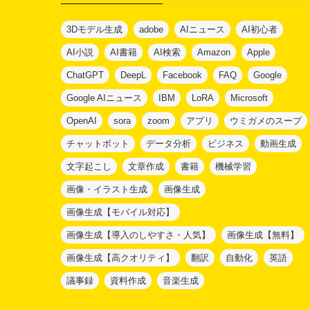
ー
3Dモデル生成
adobe
AIニュース
AI初心者
AI小説
AI書籍
AI検索
Amazon
Apple
ChatGPT
DeepL
Facebook
FAQ
Google
Google AIニュース
IBM
LoRA
Microsoft
OpenAI
sora
zoom
アプリ
ウミガメのスープ
チャットボット
データ分析
ビジネス
動画生成
文字起こし
文章作成
書籍
機械学習
画像・イラスト生成
画像生成
画像生成【モバイル対応】
画像生成【導入のしやすさ・人気】
画像生成【無料】
画像生成【高クオリティ】
翻訳
自動化
英語
議事録
資料作成
音楽生成