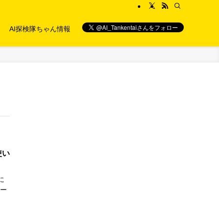
AI探検隊ちゃん情報
使い
に
キー