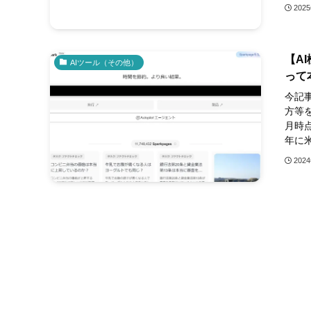
202
【A
AIツール（その他）
って
今記事
方等を
月時点
年に米
202