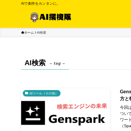
AIで創作をカンタンに。
ホーム
AI検索
AI検索
– tag –
Ge
AIツール（その他）
方と
今回は
ついて
ワー
（Sp