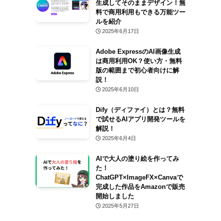
生成してそのままデザイン！無
料で商用利用もできる万能ツー
ルを紹介
2025年6月17日
Adobe ExpressのAI画像生成
は商用利用OK？使い方・無料
版の範囲まで初心者向けに解
説！
2025年6月10日
Dify（ディファイ）とは？無料
で試せるAIアプリ開発ツールを
解説！
2025年6月4日
AIで大人の塗り絵を作ってみ
た！
ChatGPT×ImageFX×Canvaで
完成した作品をAmazonで販売
開始しました
2025年5月27日