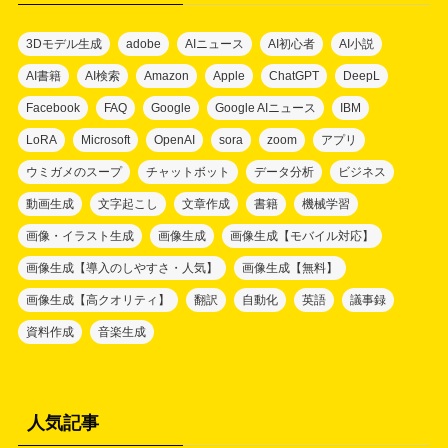
3Dモデル生成
adobe
AIニュース
AI初心者
AI小説
AI書籍
AI検索
Amazon
Apple
ChatGPT
DeepL
Facebook
FAQ
Google
Google AIニュース
IBM
LoRA
Microsoft
OpenAI
sora
zoom
アプリ
ウミガメのスープ
チャットボット
データ分析
ビジネス
動画生成
文字起こし
文章作成
書籍
機械学習
画像・イラスト生成
画像生成
画像生成【モバイル対応】
画像生成【導入のしやすさ・人気】
画像生成【無料】
画像生成【高クオリティ】
翻訳
自動化
英語
議事録
資料作成
音楽生成
人気記事