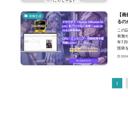
【画
画像生成
るのか
この
有無
年7月
技術を
202
1