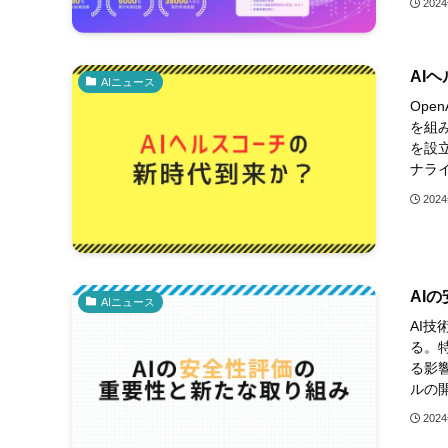
202
AI
AIニュース
Ope
を組み
を設
ナライ
202
AI
AIニュース
AI
る。
る影
ルの開
202