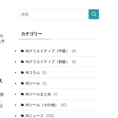
カテゴリー
の
る予
AIクリエイティブ（中級）
(4)
AIクリエイティブ（初級）
(6)
AIコラム
(1)
え
AIツール
(1)
AIツールまとめ
(7)
利用
ま
AIツール（その他）
(47)
記
AIニュース
(130)