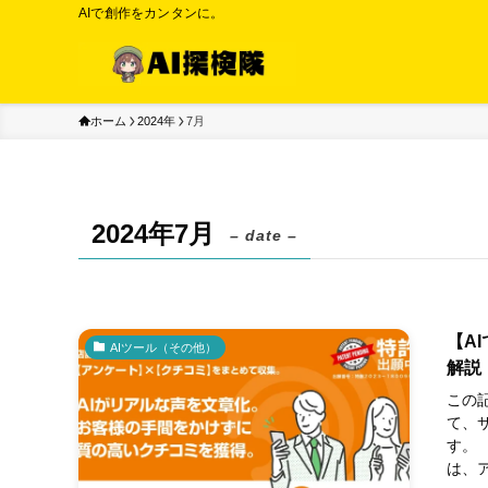
AIで創作をカンタンに。
ホーム
2024年
7月
2024年7月
– date –
【A
AIツール（その他）
解説
この
て、
す。 【
は、ア