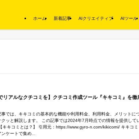
ホーム
新着記事
AIクリエイティブ
AIツール
Iでリアルなクチコミを】クチコミ作成ツール『キキコミ』を徹
記事では、キキコミの基本的な機能や利用料金、利用料金、メリットに
サクッと解説します。 この記事では2024年7月時点での情報を提供して
キキコミとは？】 引用元：https://www.gyro-n.com/kikicomi/ キキコミ
ンケートで集め...