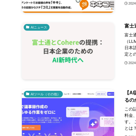
202
富士
AIニュース
富士通
（LL
日本語
定との
202
【A
AIツール（その他）
るの
この
料金
す。 
とは？】