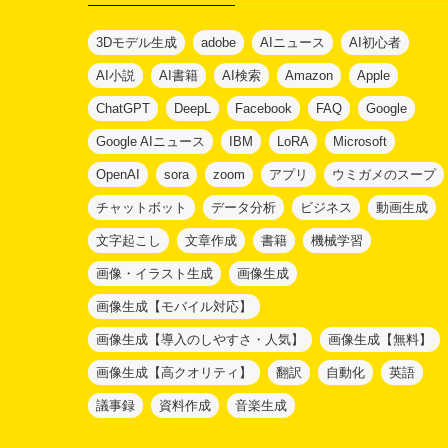
ー
3Dモデル生成
adobe
AIニュース
AI初心者
AI小説
AI書籍
AI検索
Amazon
Apple
ChatGPT
DeepL
Facebook
FAQ
Google
Google AIニュース
IBM
LoRA
Microsoft
OpenAI
sora
zoom
アプリ
ウミガメのスープ
チャットボット
データ分析
ビジネス
動画生成
文字起こし
文章作成
書籍
機械学習
画像・イラスト生成
画像生成
画像生成【モバイル対応】
画像生成【導入のしやすさ・人気】
画像生成【無料】
画像生成【高クオリティ】
翻訳
自動化
英語
議事録
資料作成
音楽生成