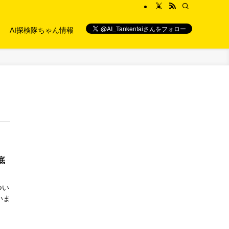
AI探検隊ちゃん情報
底
つい
いま