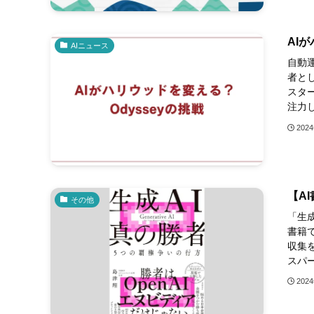
AI
AIニュース
自動
者とし
スタ
注力し
202
【A
その他
「生成
書籍
収集
スパー
202