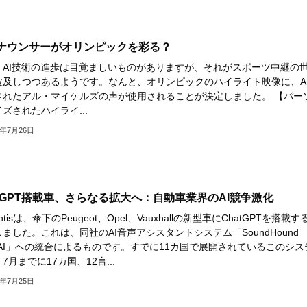
アナウンサーがオリンピックを彩る？
、AI技術の進歩は目覚ましいものがありますが、それがスポーツ中継の
波及しつつあるようです。なんと、オリンピックのハイライト映像に、A
されたアル・マイケルズの声が使用されることが決定しました。 【パー
ズされたハイライ...
4年7月26日
atGPT搭載車、さらなる拡大へ：自動車業界のAI競争激化
lantisは、傘下のPeugeot、Opel、Vauxhallの新型車にChatGPTを搭載す
ました。これは、同社のAI音声アシスタントシステム「SoundHound
t AI」への統合によるものです。すでに11カ国で展開されているこのシス
7月までに17カ国、12言...
4年7月25日