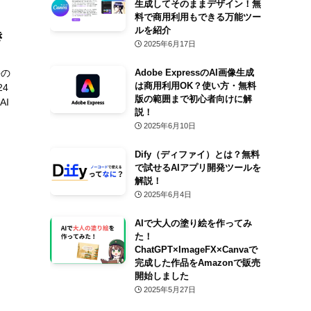
生成してそのままデザイン！無
料で商用利用もできる万能ツー
ルを紹介
き
2025年6月17日
語の
Adobe ExpressのAI画像生成
は商用利用OK？使い方・無料
4
版の範囲まで初心者向けに解
AI
説！
2025年6月10日
Dify（ディファイ）とは？無料
で試せるAIアプリ開発ツールを
解説！
2025年6月4日
AIで大人の塗り絵を作ってみ
た！
ChatGPT×ImageFX×Canvaで
完成した作品をAmazonで販売
開始しました
2025年5月27日