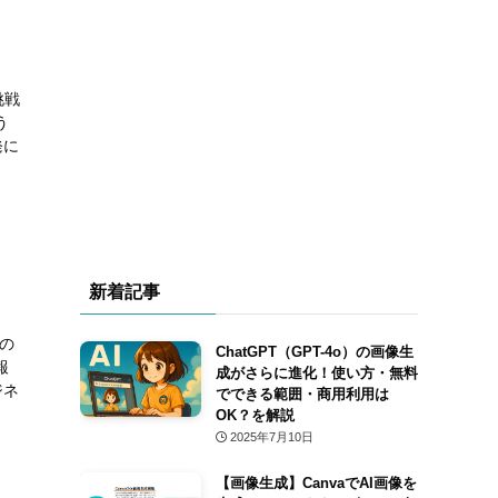
挑戦
う
発に
新着記事
著の
ChatGPT（GPT-4o）の画像生
報
成がさらに進化！使い方・無料
ジネ
でできる範囲・商用利用は
OK？を解説
2025年7月10日
【画像生成】CanvaでAI画像を