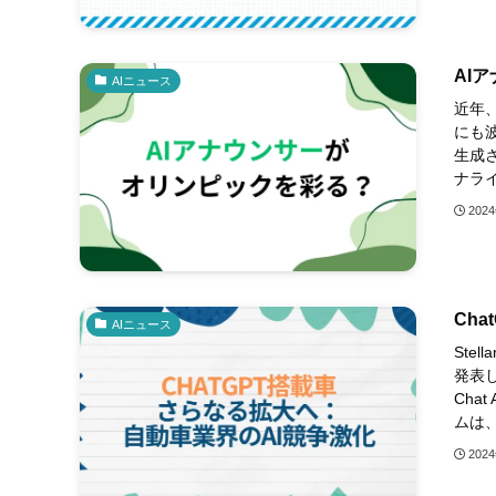
AI
AIニュース
近年
にも
生成
ナライ
202
Ch
AIニュース
Stel
発表し
Cha
ムは、
202