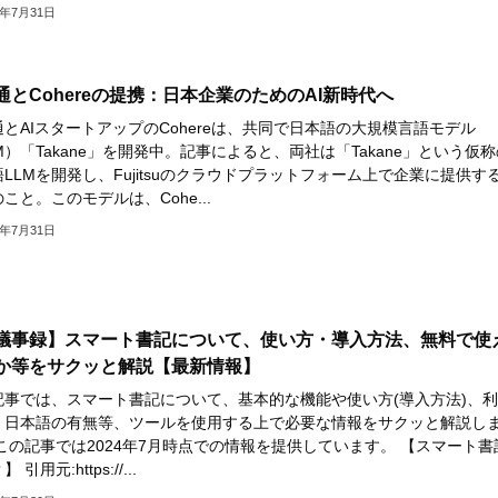
4年7月31日
通とCohereの提携：日本企業のためのAI新時代へ
とAIスタートアップのCohereは、共同で日本語の大規模言語モデル
M）「Takane」を開発中。記事によると、両社は「Takane」という仮称
LLMを開発し、Fujitsuのクラウドプラットフォーム上で企業に提供す
こと。このモデルは、Cohe...
4年7月31日
I議事録】スマート書記について、使い方・導入方法、無料で使
か等をサクッと解説【最新情報】
記事では、スマート書記について、基本的な機能や使い方(導入方法)、
、日本語の有無等、ツールを使用する上で必要な情報をサクッと解説し
この記事では2024年7月時点での情報を提供しています。 【スマート書
 引用元:https://...