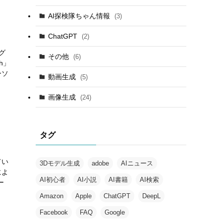
AI探検隊ちゃん情報
(3)
ChatGPT
(2)
グ
その他
(6)
h」
ーソ
動画生成
(5)
画像生成
(24)
タグ
てい
3Dモデル生成
adobe
AIニュース
によ
AI初心者
AI小説
AI書籍
AI検索
ー
Amazon
Apple
ChatGPT
DeepL
Facebook
FAQ
Google