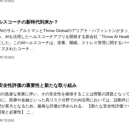
4年7月30日
ヘルスコーチの新時代到来か？
nAIのサム・アルトマンとThrive Globalのアリアナ・ハフィントンがタッ
、AIを活用したヘルスコーチアプリを開発する新会社「Thrive AI Healt
立した。このAIヘルスコーチは、栄養、睡眠、ストレス管理に関するパ
ズされたコーチ...
4年7月30日
の安全性評価の重要性と新たな取り組み
技術の急速な発展に伴い、その安全性を確保することは喫緊の課題となっ
特に、医療や金融といった高リスク分野でのAI活用においては、誤動作
響が甚大となるため、厳格な評価が求められる。 【新たな安全性評価ツ
発と必要性】 こ...
4年7月29日