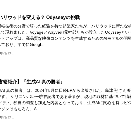
がハリウッドを変える？ Odysseyの挑戦
運転技術の分野で培った経験を持つ起業家たちが、ハリウッドに新たな
て現れました。VoyageとWayveの元幹部たちが設立したOdysseyとい
ートアップは、高品質な映像コンテンツを生成するためのAIモデルの開
ており、すでにGoogl...
4年7月24日
I書籍紹介】『生成AI 真の勝者』
AI 真の勝者」は、2024年5月に日経BPから出版された、島津 翔さん
です。 シリコンバレー駐在記者である著者が、現地の取材に基づいて情
を行い、独自の調査も加えた内容となっており、生成AIに関心を持つビ
ソンはもちろん、A...
4年7月24日