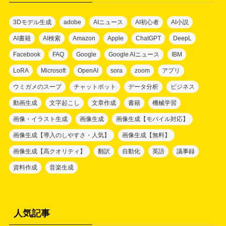
3Dモデル生成
adobe
AIニュース
AI初心者
AI小説
AI書籍
AI検索
Amazon
Apple
ChatGPT
DeepL
Facebook
FAQ
Google
Google AIニュース
IBM
LoRA
Microsoft
OpenAI
sora
zoom
アプリ
ウミガメのスープ
チャットボット
データ分析
ビジネス
動画生成
文字起こし
文章作成
書籍
機械学習
画像・イラスト生成
画像生成
画像生成【モバイル対応】
画像生成【導入のしやすさ・人気】
画像生成【無料】
画像生成【高クオリティ】
翻訳
自動化
英語
議事録
資料作成
音楽生成
人気記事